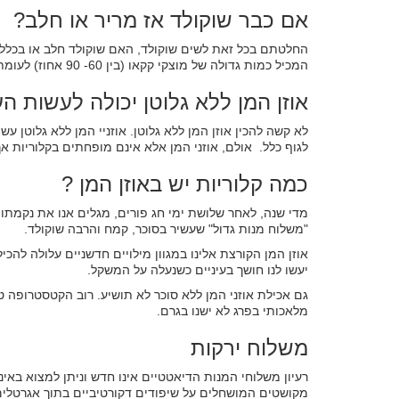
אם כבר שוקולד אז מריר או חלב?
החלטתם בכל זאת לשים שוקולד, האם שוקולד חלב או בכלל 
המכיל כמות גדולה של מוצקי קקאו (בין 60- 90 אחוז) לעומת שוקולד חלב ושוקולד לבן המכילים חומרים משמרים, סוכרים.
אוזן המן ללא גלוטן יכולה לעשות ה
לא קשה להכין אוזן המן ללא גלוטן. אוזניי המן ללא גלוטן
לגוף כלל. אולם, אוזני המן אלא אינם מופחתים בקלוריות אך 
כמה קלוריות יש באוזן המן ?
מדי שנה, לאחר שלושת ימי חג פורים, מגלים אנו את נקמת
"משלוח מנות גדול" שעשיר בסוכר, קמח והרבה שוקולד.
יעשו לנו חושך בעיניים כשנעלה על המשקל.
גם אכילת אוזני המן ללא סוכר לא תושיע. רוב הקטסטרופה 
מלאכותי בפרג לא ישנו בגרם.
משלוח ירקות
רעיון משלוחי המנות הדיאטטיים אינו חדש וניתן למצוא באינ
מקושטים המושחלים על שיפודים דקורטיביים בתוך אגרטלים