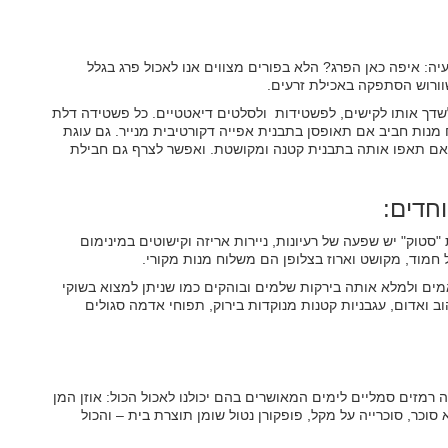
עיה: איפה כאן הפרג? הלא בפורים מצווים אנו לאכול פרג בגלל
ורוש הסתפקה באכילת זרעים.
ן לשדך אותו לקישים, לפשטידות ולסלטים דיאטטיים. כל פשטידה דלת
 מנות חביב אם תאופסן בתבנית אפייה דקורטיבית מנייר. גם עוגת
אם תאפו אותה בתבנית קטנה ומקושטת. ואפשר לצרף גם חבילת
וחדים:
טוק" יש שפעה של רעיונות, ניירות אריזה וקישוטים במינימום
 חמוד, מקושט וארוז בצלופן הם משלוח מנות מקורי.
ים ולמלא אותה בירקות שלמים ובוהקים כמו שניתן למצוא בשוקי
ב ואדום, עגבניות קטנות מנוקדות בירוק, תפוחי אדמה סגולים
רמזים סמליים לימים המאושרים בהם יכולנו לאכול הכול: אוזן המן
סוכר, סוכרייה על מקל, פופקורן נטול שומן תוצרת בית – והכול