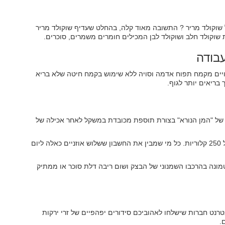
שוקולד מריר ? התשובה מאוד קלה, בהחלט שעדיף שוקולד מריר
עבודה
 עשויים מקמח תפוח אדמה וסויה ללא שימוש בקמח חיטה שלא בריא
בריאים יותר לגוף.
ו של "המן הנורא" בצורת תוספת מכובדת במשקל לאחר אכילה של
אוזן המן הקורצת אלינו במגוון מילויים חדשניים עלולה להכיל 250 קלוריות. כל מי שמבין את החשבון ששלוש אוזניים כאלה ליום
טמונה בהרכבו השמנוני של הבצק ושום ריבה דלת סוכר או ממתיק
טרנט חברות שישלחו לאהוביכם סידורים יפהפיים של זרי ירקות
.