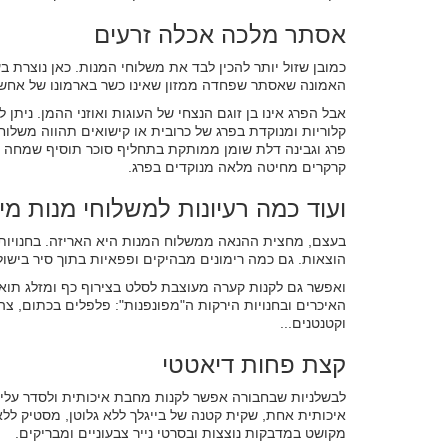
אסתר מלכה אכלה זרעים
כמובן שזול יותר להכין לבד את משלוחי המנות. כאן נוצרת ב
האמונה שאסתר שפחדה ממזון שאינו כשר בארמונו של אחשו
אבל הפרג אינו בן זוגם הנצחי של העוגות ואוזני ההמן. נית
קלוריות ומנוקדת בפרג של כרובית או קישואים תהווה משלוח
פרג וגבינה דלת שומן ממותקת בתחליף סוכר תוסיף שמחה 
קרקרים מחיטה מלאה מנוקדים בפרג.
ועוד כמה רעיונות למשלוחי מנות מי
בעצם, מחצית ההנאה ממשלוח המנות היא האריזה. בחנויות "ס
הוצאות. גם כמה רימונים מבהיקים ופפאיות בתוך סיר בישול
ואפשר גם לקנות קערה מעוצבת לסלט בצירוף כף ומזלג תואמ
האיכרים ובחנויות הירקות ה"מפונפנות": פלפלים בכתום, צהו
וקטנטנים...
קצת פחות דיאטטי
לבשלניות שבחבורה אפשר לקנות מחבת איכותית ולסדר עליה 
איכותית אחת, שקית קטנה של בייגלך ללא גלוטן, מסטיק ללא 
מקושט במדבקות נוצצות ובסרטי נייר צבעוניים ומבריקים.