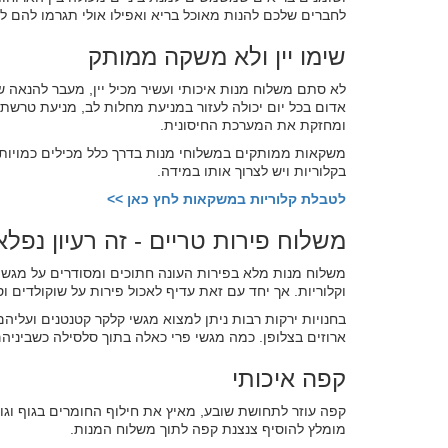
לחברים שלכם להנות מאוכל בריא ואפילו אולי תגרמו להם ל
שימו יין ולא משקה ממותק
לא סתם משלוח מנות איכותי ועשיר מכיל יין, מעבר להנאה שי
אדום בכל יום יכולה לעזור במניעת מחלות לב, מניעת טרשת 
ומחזקת את המערכת החיסונית.
משקאות ממותקים במשלוחי מנות בדרך כלל מכילים כמויות נכ
בקלוריות ויש לצרוך אותו במידה.
לטבלת קלוריות במשקאות לחץ כאן >>
משלוח פירות טריים - זה רעיון נפלא
משלוח מנות מלא בפירות העונה חתוכים ומסודרים על מגש יפ
וקלוריות. אך יחד עם זאת עדיף לאכול פירות על שוקולדים ו
בחנויות ירקות רבות ניתן למצוא מגשי קלקר קטנטנים ועליהם
ארוזים בצלופן. כמה מגשי פרי כאלה בתוך סלסילה כשביניהם 
קפה איכותי
קפה עוזר לתחושת שובע, מאיץ את חילוף החומרים בגוף וגו
מומלץ להוסיף צנצנת קפה לתוך משלוח המנות.