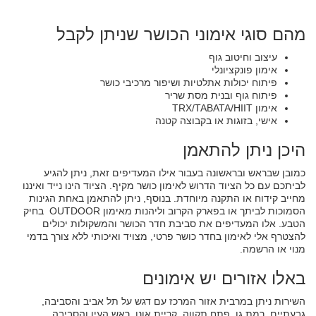
מהם סוגי אימוני הכושר שניתן לקבל
עיצוב וחיטוב גוף
אימון פונקציונלי
פיתוח יכולות אתלטיות ושיפור מרכיבי כושר
פיתוח גוף ובנית מסת שריר
אימון TRX/TABATA/HIIT
אישי, בזוגות או בקבוצה קטנה
היכן ניתן להתאמן
כמובן שבראש ובראשונה בעבור אילו המעדיפים זאת, ניתן להגיע
לביתכם עם כל הציוד הדרוש לאימון כושר מקיף. הציוד הינו נייד ואיננו
מחייב קידוח או התקנה מיוחדת. בנוסף, ניתן להתאמן באחת הגינות
הסמוכות לביתך או בפארק הקרוב וליהנות מאימון OUTDOOR בחיק
הטבע. אלו המעדיפים את סביבת חדר הכושר והמשקולות יכולים
להצטרף אלי לאימון בחדר כושר פרטי, מצויד ואיכותי ללא צורך בדמי
מנוי או הרשמה.
באלו אזורים יש אימונים
השירות ניתן במרבית אזור המרכז עם דגש על תל אביב והסביבה,
גבעתיים, רמת גן, פתח תקווה, קריית אונו, ראש העין והסביבה.