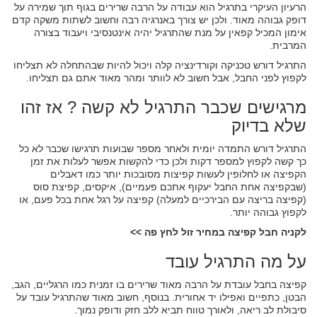
הרעיון העיקרי בתרגיל הוא עבודה על הרבה שרירים בגוף תוך שמירה על
דופק גבוהה מאוד. ולכן יש צורך באנרגיה רבה וחשוב לשתות משקה קדם
אימון המכיל קפאין על מנת שהתרגיל יהיה אינטנסיבי ויעבוד בצורה
המרבית.
התרגיל דורש טכניקה וקורדינציה קלה ויכול להיות שבהתחלה לא תצליחו
לקפוץ לפני החבל, אבל חשוב לא לוותר ומהר מאוד אתם גם תצליחו.
מרגישים שכבר התרגיל לא קשה ? אז זהו
שלא בדיוק
התרגיל דורש התמדה יומית ולאחר מספר שבועות תרגישו שכבר לא כל
כך קשה לקפוץ למספר דקות ולכן כדי להקשות אפשר לעלות את זמן
הקפיצה או לחלופין לעשות קפיצות מסובכות יותר כמו דאבלים
(שבקפיצה אחת החבל יעקוף אתכם פעמיים), איקסים, קפיצת סוס
(קפיצה בריצה עם הבירכיים למעלה) קפיצה על רגל אחת בכל פעם, או
לקפוץ גבוהה יותר.
לקניה חבל קפיצה במחיר זול לחץ פה >>
על מה התרגיל עובד
קפיצה בחבל עובדת על הרבה מאוד שרירים בו זמנית כמו הרגליים, הגב,
הבטן, כתפיים ואפילו יד אחורית. בנוסף, חשוב מאוד שהתרגיל עובד על
סיבולת לב ריאה, ולאורך טווח תביא ללב חזק ודופק נמוך.