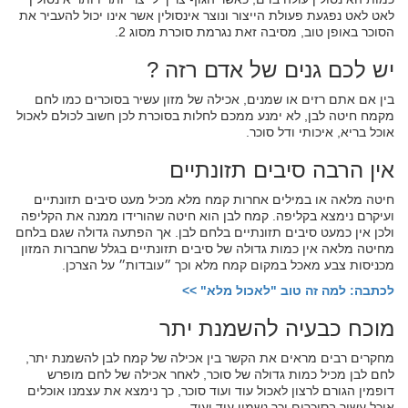
לאט לאט נפגעת פעולת הייצור ונוצר אינסולין אשר אינו יכול להעביר את
הסוכר באופן טוב, מסיבה זאת נגרמת סוכרת מסוג 2.
יש לכם גנים של אדם רזה ?
בין אם אתם רזים או שמנים, אכילה של מזון עשיר בסוכרים כמו לחם
מקמח חיטה לבן, לא ימנע ממכם לחלות בסוכרת לכן חשוב לכולם לאכול
אוכל בריא, איכותי ודל סוכר.
אין הרבה סיבים תזונתיים
חיטה מלאה או במילים אחרות קמח מלא מכיל מעט סיבים תזונתיים
ועיקרם נימצא בקליפה. קמח לבן הוא חיטה שהורידו ממנה את הקליפה
ולכן אין כמעט סיבים תזונתיים בלחם לבן. אך הפתעה גדולה שגם בלחם
מחיטה מלאה אין כמות גדולה של סיבים תזונתיים בגלל שחברות המזון
מכניסות צבע מאכל במקום קמח מלא וכך ״עובדות״ על הצרכן.
לכתבה: למה זה טוב "לאכול מלא" >>
מוכח כבעיה להשמנת יתר
מחקרים רבים מראים את הקשר בין אכילה של קמח לבן להשמנת יתר,
לחם לבן מכיל כמות גדולה של סוכר, לאחר אכילה של לחם מופרש
דופמין הגורם לרצון לאכול עוד ועוד סוכר, כך נימצא את עצמנו אוכלים
אוכל עשיר בסוכרים וכך נשמין עוד ועוד.