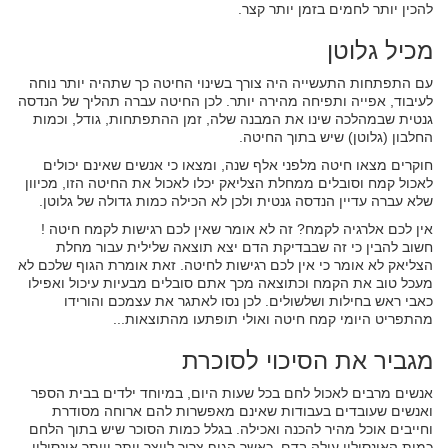
להכין יותר לחמים בזמן יותר קצר.
מכיל גלוטן
עם התפתחות התעשייה היה צורך בשינוי החיטה כך שתהיה יותר נוחה
לעיבוד, אפייה ותפיחה מהירה יותר. לכן החיטה עברה תהליך של הנדסה
גנטית שבמהלכה שינו את המבנה שלה, זמן ההתפתחות, גודל, וכמות
החלבון (גלוטן) שיש בתוך החיטה.
חוקרים מצאו חיטה מלפני אלף שנה, ומצאו כי אנשים שאינם יכולים
לאכול קמח וסובלים ממחלת הצליאק יכלו לאכול את החיטה הזו, מכיוון
שלא עברה עדיין הנדסה גנטית ולכן לא הכילה כמות גדולה של גלוטן.
אין לכם אלרגיה לקמח? זה לא אומר שאין לכם רגישות לקמח חיטה !
חשוב להבין כי זה שבבדיקת הדם יצא תוצאה שלילית עבור מחלת
הצליאק לא אומר כי אין לכם רגישות לחיטה. זאת אומרת הגוף שלכם לא
מעכל טוב את הקמח וכתוצאה מכך אתם סובלים מבעיות עיכול ואפילו
כאבי ראש בחילות ושלשולים. לכן נסו לאתגר את עצמכם והורידו
מהתפריט היומי קמח חיטה ואולי תופתעו מהתוצאות...
מגביר את הסיכוי לסוכרת
אנשים מרבים לאכול לחם בכל שעות היום, במיוחד ילדים בבית הספר
ואנשים שעובדים בעבודות שאינם מאפשרות להם ארוחה מסודרת
וחייבים אוכל מהיר להכנה ואכילה. בגלל כמות הסוכר שיש בתוך הלחם
כמות האינסולין עולה בדם, כאשר הגוף צריך לייצר יותר ויותר אינסולין